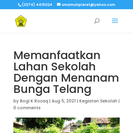
(0274) 4415024
smamuhpleret@yahoo.com
Memanfaatkan
Lahan Sekolah
Dengan Menanam
Bunga Telang
by
Bogi K Rozaq
|
Aug 5, 2021
|
Kegiatan Sekolah
|
0 comments